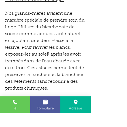
Nos grands-mères avaient une 
manière spéciale de prendre soin du 
linge. Utilisez du bicarbonate de 
soude comme adoucissant naturel 
en ajoutant une demi-tasse à la 
lessive. Pour raviver les blancs, 
exposez-les au soleil après les avoir 
trempés dans de l'eau chaude avec 
du citron. Ces astuces permettent de 
préserver la fraîcheur et la blancheur 
des vêtements sans recourir à des 
produits chimiques.
8. Le Génie du Sel pour les Taches:
Tél
Formulaire
Adresse
Le sel était un remède infaillible 
pour nos grands-mères face aux 