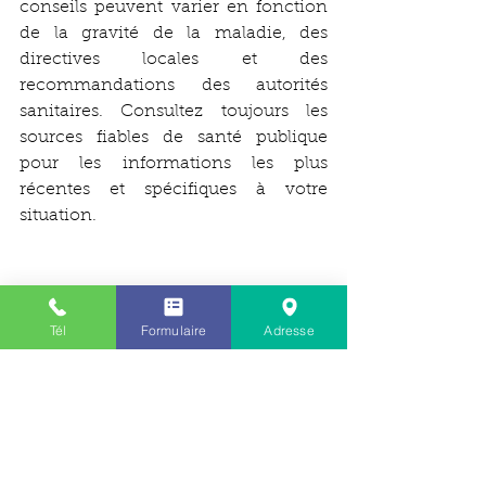
conseils peuvent varier en fonction 
de la gravité de la maladie, des 
directives locales et des 
recommandations des autorités 
sanitaires. Consultez toujours les 
sources fiables de santé publique 
pour les informations les plus 
récentes et spécifiques à votre 
situation.
Nous profitons de ce message pour 
vous souhaiter de bonnes fêtes de fin 
Tél
Formulaire
Adresse
d’année à vous et vos proches 🎅🏻🎄
⛄️ 