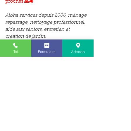
proches 🙏🎄
Aloha services depuis 2006, ménage 
repassage, nettoyage professionnel, 
aide aux séniors, entretien et 
création de jardin.
*Pour les particuliers clients Aloha 
Tél
Formulaire
Adresse
services selon les conditions de 
l'article 199 secrecies du CGI.
Voir tout
Posts récents