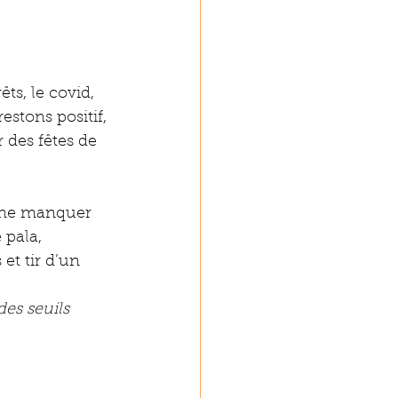
ts, le covid, 
stons positif, 
 des fêtes de 
à ne manquer 
 pala, 
et tir d’un 
es seuils 