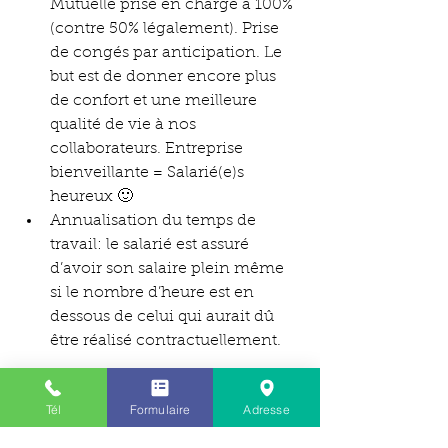
Mutuelle prise en charge à 100% 
(contre 50% légalement). Prise 
de congés par anticipation. Le 
but est de donner encore plus 
de confort et une meilleure 
qualité de vie à nos 
collaborateurs. Entreprise 
bienveillante = Salarié(e)s 
heureux 🙂  
Annualisation du temps de 
travail: le salarié est assuré 
d’avoir son salaire plein même 
si le nombre d’heure est en 
dessous de celui qui aurait dû 
être réalisé contractuellement.
Renouvellement de notre 
Tél
Formulaire
Adresse
adhésion au 1er syndicat de 
France des services à la 