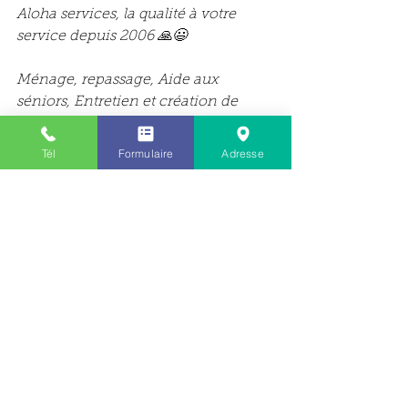
Aloha services, la qualité à votre 
service depuis 2006 🙏😃
Ménage, repassage, Aide aux 
séniors, Entretien et création de 
jardin, Nettoyage PRO
Pour plus d’informations, contactez 
Tél
Formulaire
Adresse
nous ici : 
https://www.alohaservices.fr/contact
Voir tout
Posts récents