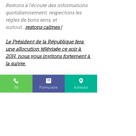
Restons à l'écoute des informations 
quotidiennement, respectons les 
règles de bons sens, et 
surtout...
restons calmes !
Le Président de la République fera 
une allocution télévisée ce soir à 
20H, nous vous invitons fortement à 
la suivre.
Bien cordialement :)
Le Directeur Général, Julien RAVIN"
Tél
Formulaire
Adresse
En bonus cette citation positive du 
moment: "La pierre n'a point 
d'espoir d'être autre chose que 
pierre. Mais de collaborer, elle 
s'assemble et devient temple." 