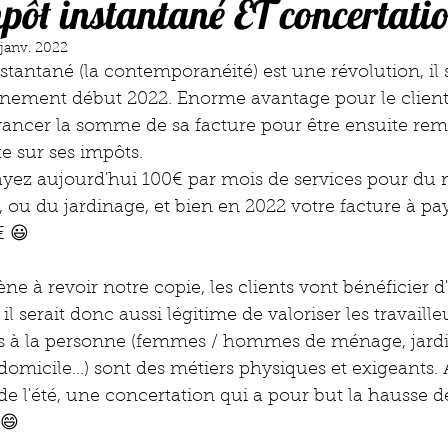
mpôt instantané ET concertati
 janv. 2022
nstantané (la contemporanéité) est une révolution, il 
rnement début 2022. Enorme avantage pour le client 
avancer la somme de sa facture pour être ensuite re
e sur ses impôts. 
ayez aujourd'hui 100€ par mois de services pour du
, ou du jardinage, et bien en 2022 votre facture à pay
 😃
e à revoir notre copie, les clients vont bénéficier d
il serait donc aussi légitime de valoriser les travailleu
es à la personne (femmes / hommes de ménage, jardin
 domicile...) sont des métiers physiques et exigeants.
de l'été, une concertation qui a pour but la hausse des
 😄