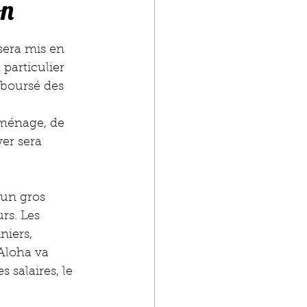
on
sera mis en 
particulier 
mboursé des 
 ménage, de 
er sera 
'un gros 
rs. Les 
iers, 
 Aloha va 
 salaires, le 