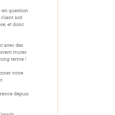
e en question 
client soit 
éré, et donc 
t avec des 
oivent muter 
long terme !
nner votre 
r. 
arence depuis 
d'impôt 