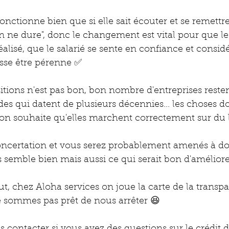
onctionne bien que si elle sait écouter et se remettr
en ne dure", donc le changement est vital pour que le 
 réalisé, que le salarié se sente en confiance et consid
isse être pérenne ✅
tions n'est pas bon, bon nombre d'entreprises resten
odes qui datent de plusieurs décennies... les choses d
'on souhaite qu'elles marchent correctement sur du 
ncertation et vous serez probablement amenés à do
s semble bien mais aussi ce qui serait bon d'améliore
ut, chez Aloha services on joue la carte de la transp
e sommes pas prêt de nous arrêter 😆
s contacter si vous avez des questions sur le crédit 