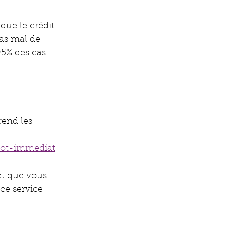
que le crédit 
as mal de 
5% des cas 
rend les 
mpot-immediat
et que vous 
ce service 