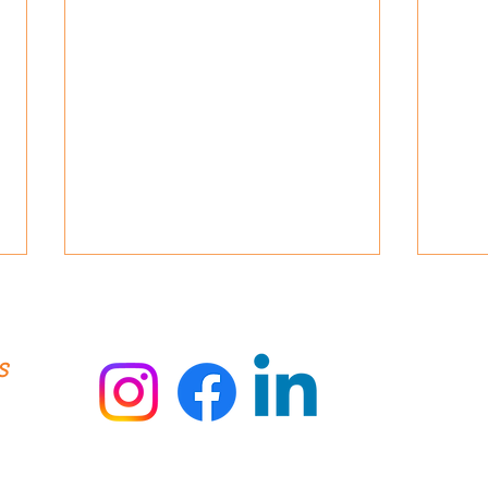
s
Ménage Écolo : Comment Aloha
🌼 Po