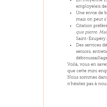
En moyenne 15-
employé(e)s de 
Une envie de bie
mais on peut s
Citation préféré
que pierre. Mai
Saint-Exupéry 
Des services d
seniors, entreti
débroussaillage.
Voilà, vous en save
que cette mini enq
Nous sommes dans u
n'hésitez pas à nou