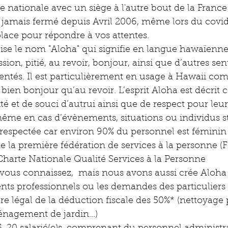
e nationale avec un siège à l'autre bout de la France
'a jamais fermé depuis Avril 2006, même lors du covi
lace pour répondre à vos attentes.
ilise le nom "Aloha" qui signifie en langue hawaïenne:
on, pitié, au revoir, bonjour, ainsi que d’autres sen
ntés. Il est particulièrement en usage à Hawaii com
i bien bonjour qu’au revoir. L’esprit Aloha est décri
ité et de souci d’autrui ainsi que de respect pour leu
même en cas d’évènements, situations ou individus st
 respectée car environ 90% du personnel est féminin
 la première fédération de services à la personne (
 Charte Nationale Qualité Services à la Personne
 vous connaissez,  mais nous avons aussi crée Aloha
ients professionnels ou les demandes des particuliers 
re légal de la déduction fiscale des 50%* (nettoyage 
nagement de jardin...) 