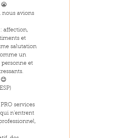
 😬
d nous avions 
 affection, 
timents et 
me salutation 
t comme un 
r personne et 
ressants.
 😉
FESP)
 PRO services 
qui n'entrent 
professionnel, 