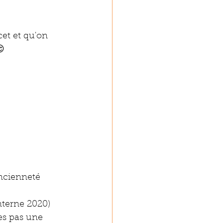
cet et qu'on 
😌
ncienneté 
nterne 2020)
es pas une 