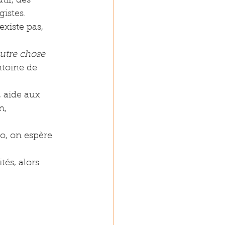
if, des 
gistes.
existe pas, 
autre chose 
ntoine de 
 aide aux 
n, 
o, on espère 
és, alors 