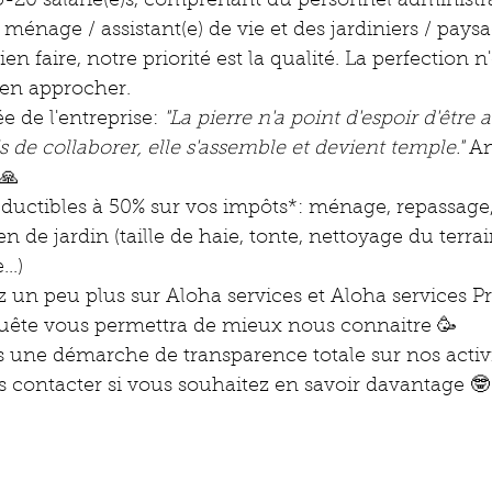
20 salarié(e)s, comprenant du personnel administrat
ménage / assistant(e) de vie et des jardiniers / paysa
n faire, notre priorité est la qualité. La perfection n'
'en approcher. 
e de l'entreprise: 
"La pierre n'a point d'espoir d'être 
s de collaborer, elle s'assemble et devient temple."
 A
🙏
éductibles à 50% sur vos impôts*: ménage, repassage,
en de jardin (taille de haie, tonte, nettoyage du terrai
..)
z un peu plus sur Aloha services et Aloha services Pr
uête vous permettra de mieux nous connaitre 🥳 
ne démarche de transparence totale sur nos activit
s contacter si vous souhaitez en savoir davantage 🤓