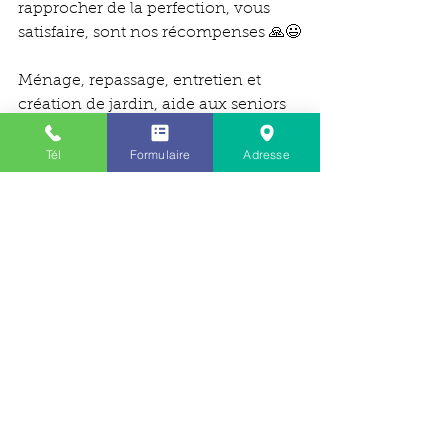
rapprocher de la perfection, vous 
satisfaire, sont nos récompenses 🙏😃
Ménage, repassage, entretien et 
création de jardin, aide aux seniors 
sur Biscarrosse, Parentis en Born, 
Sanguinet, Mimizan et alentours.
Tél
Formulaire
Adresse
Cliquez ci dessous pour nous 
contacter directement:
https://www.alohaservices.fr/contact