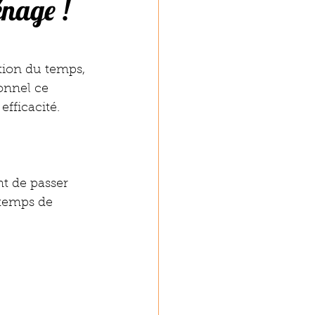
énage !
stion du temps, 
ionnel ce 
fficacité.
t de passer 
 temps de 