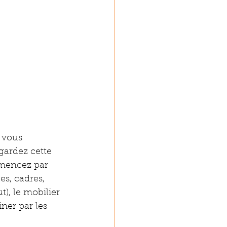
 vous 
gardez cette 
mmencez par 
es, cadres, 
t), le mobilier 
iner par les 