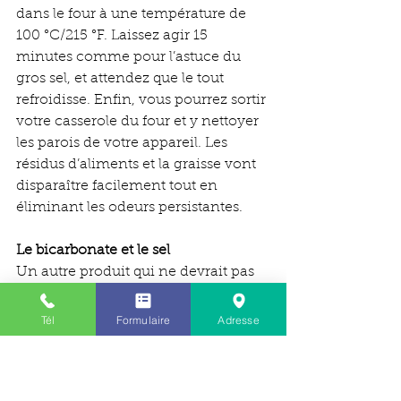
dans le four à une température de 
100 °C/215 °F. Laissez agir 15 
minutes comme pour l’astuce du 
gros sel, et attendez que le tout 
refroidisse. Enfin, vous pourrez sortir 
votre casserole du four et y nettoyer 
les parois de votre appareil. Les 
résidus d’aliments et la graisse vont 
disparaître facilement tout en 
éliminant les odeurs persistantes.
Le bicarbonate et le sel
Un autre produit qui ne devrait pas 
manquer dans votre maison, pour le 
nettoyage des différentes surfaces, 
Tél
Formulaire
Adresse
est le bicarbonate. En effet, vous 
pouvez l’allier avec le sel pour 
combattre la saleté présente dans 