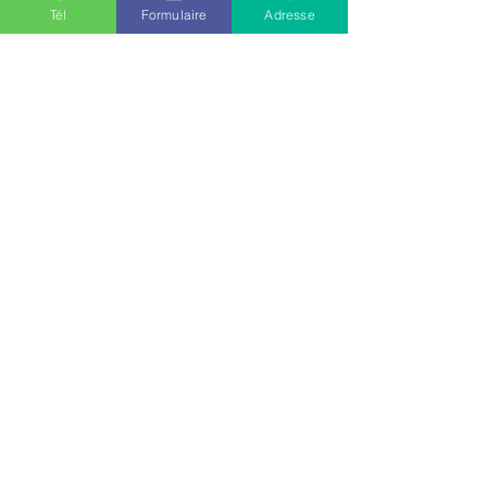
Tél
Formulaire
Adresse
Voir tout
Posts récents