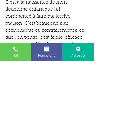
C'est à la naissance de mon 
deuxième enfant que j'ai 
commencé à faire ma lessive 
maison. C'est beaucoup plus 
économique et, contrairement à ce 
que l'on pense, c'est facile, efficace 
et ça ne prend pas beaucoup de 
temps. Ma recette ? Eau, cristaux de 
Tél
Formulaire
Adresse
soude, savon de Marseille, savon 
noir et huile essentielle de lavande. 
Petit à petit, j'ai joué au petit 
chimiste, et aujourd'hui, je fabrique 
tous mes produits nettoyants. Mon 
basique, c'est le vinaigre blanc 
(quantité ??) : ajoutez 2/3 d'eau et 20 
gouttes d'huile essentielle de votre 
choix, mettez dans un spray et vous 
obtenez un détergent multi-usage 
redoutable ! Pour parfumer le 